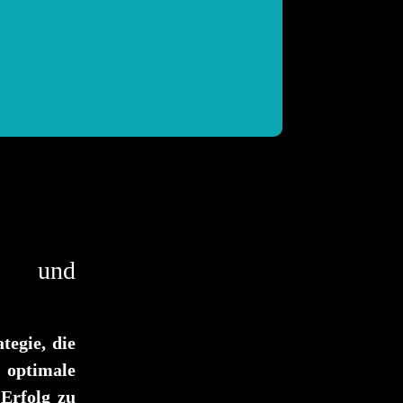
S
ie und
tegie, die
optimale
 Erfolg zu