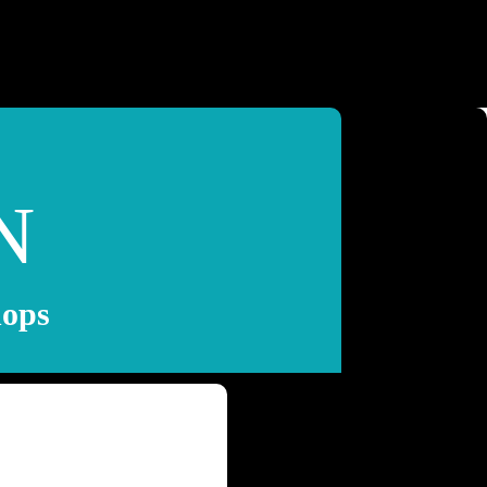
N
hops