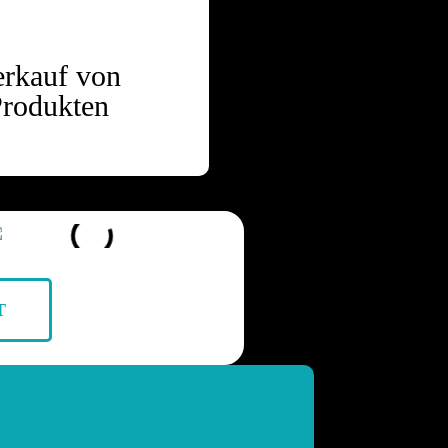
erkauf von
rodukten
T