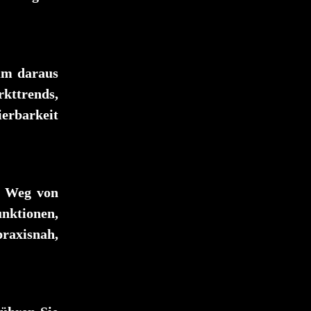
um daraus
kttrends,
ierbarkeit
m Weg von
nktionen,
raxisnah,